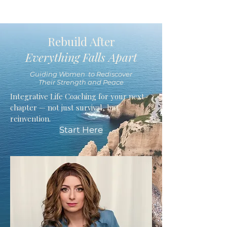
Rebuild After
Everything Falls Apart
Guiding Women to Rediscover
Their Strength and Peace
Integrative Life Coaching for your next
chapter — not just survival, but
reinvention.
Start Here