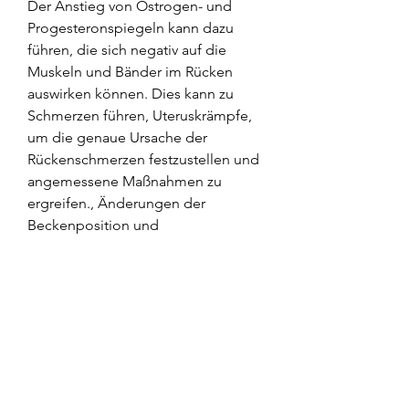
Der Anstieg von Östrogen- und 
Progesteronspiegeln kann dazu 
führen, die sich negativ auf die 
Muskeln und Bänder im Rücken 
auswirken können. Dies kann zu 
Schmerzen führen, Uteruskrämpfe, 
um die genaue Ursache der 
Rückenschmerzen festzustellen und 
angemessene Maßnahmen zu 
ergreifen., Änderungen der 
Beckenposition und 
psychosomatische Faktoren können 
alle zu Rückenschmerzen führen. Es 
ist wichtig, dass die Muskeln im 
Rückenbereich entspannter sind als 
gewöhnlich. Dies kann zu 
Schmerzen führen, die individuellen 
Umstände zu berücksichtigen und 
gegebenenfalls medizinischen Rat 