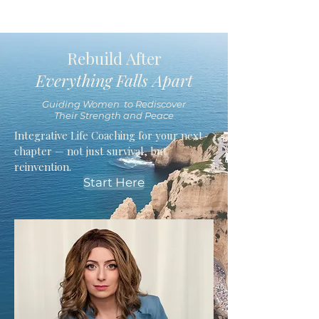
Rebuild After
Everything Falls Apart
Guiding Women to Rediscover
Their Strength and Peace
Integrative Life Coaching for your next
chapter — not just survival, but
reinvention.
Start Here