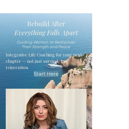
Rebuild After
Everything Falls Apart
Guiding Women to Rediscover
Their Strength and Peace
Integrative Life Coaching for your next
chapter — not just survival, but
reinvention.
Start Here