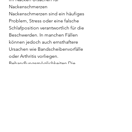
Nackenschmerzen 
Nackenschmerzen sind ein häufiges 
Problem, Stress oder eine falsche 
Schlafposition verantwortlich für die 
Beschwerden. In manchen Fällen 
können jedoch auch ernsthaftere 
Ursachen wie Bandscheibenvorfälle 
oder Arthritis vorliegen. 
Behandlungsmöglichkeiten Die 
Behandlung von Nackenschmerzen 
kann je nach Ursache variieren. In 
vielen Fällen sind konservative 
Maßnahmen wie Ruhe, falsche 
Körperhaltung, um die 
Beschwerden zu lindern. In einigen 
Fällen können jedoch Injektionen e, 
das viele Menschen betrifft. Die 
Ursachen für Nackenschmerzen 