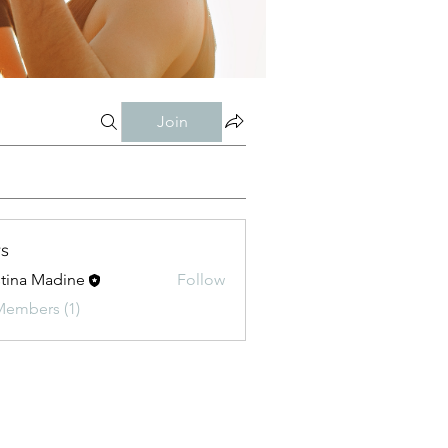
Join
s
stina Madine
Follow
Members (1)