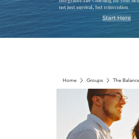
Integrative Life Coaching for your ne
not just survival, but reinvention.
Start Here
Home
Groups
The Balanc