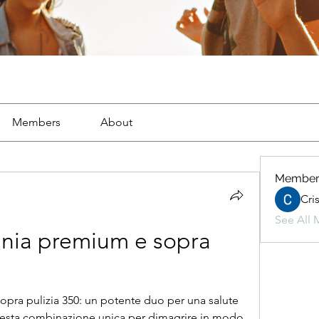
Members
About
Member
Cri
See All 
cinia premium e sopra 
opra pulizia 350: un potente duo per una salute 
questa combinazione unica per dimagrire in modo 