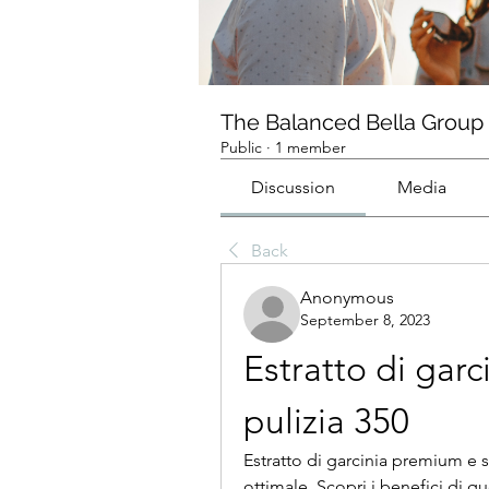
The Balanced Bella Group
Public
·
1 member
Discussion
Media
Back
Anonymous
September 8, 2023
Estratto di gar
pulizia 350
Estratto di garcinia premium e s
ottimale. Scopri i benefici di 