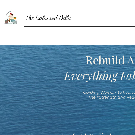
The Balanced Bella
Rebuild A
Everything Fal
Guiding Women to Redisc
Their Strength and Pea