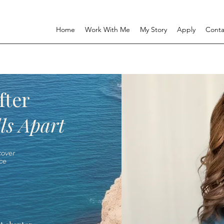
Home
Work With Me
My Story
Apply
Conta
fter
ls Apart
over
ce