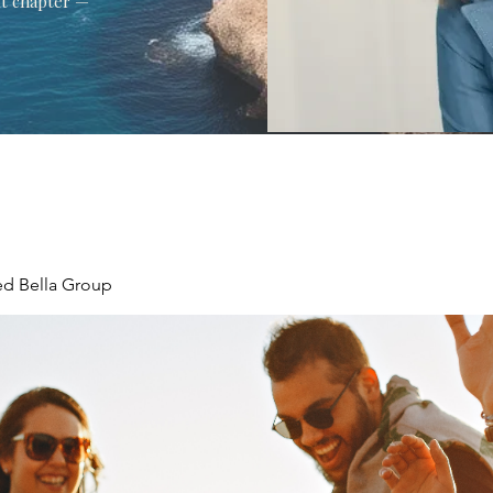
xt chapter —
ed Bella Group