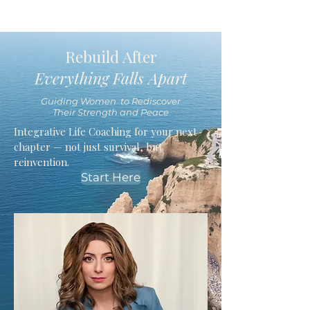
Rebuild After
Everything Falls Apart
Guiding Women to Rediscover
Their Strength and Peace
Integrative Life Coaching for your next
chapter — not just survival, but
reinvention.
Start Here