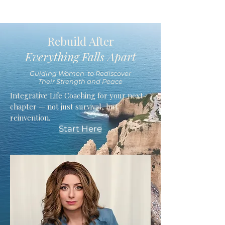
Rebuild After
Everything Falls Apart
Guiding Women to Rediscover
Their Strength and Peace
Integrative Life Coaching for your next
chapter — not just survival, but
reinvention.
Start Here