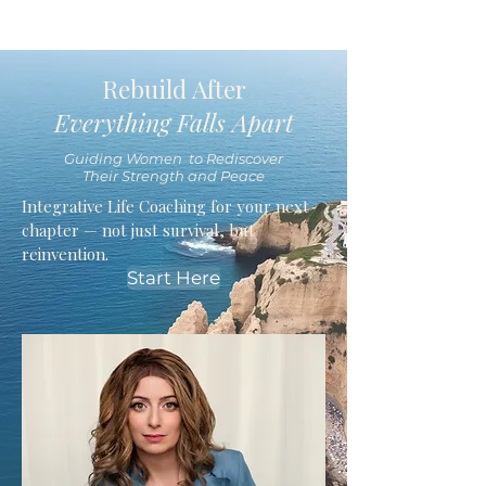
Rebuild After
Everything Falls Apart
Guiding Women to Rediscover
Their Strength and Peace
Integrative Life Coaching for your next
chapter — not just survival, but
reinvention.
Start Here