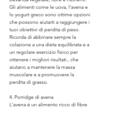
Gli alimenti come le uova, l'avena e 
lo yogurt greco sono ottime opzioni 
che possono aiutarti a raggiungere i 
tuoi obiettivi di perdita di peso. 
Ricorda di abbinare sempre la 
colazione a una dieta equilibrata e a 
un regolare esercizio fisico per 
ottenere i migliori risultati., che 
aiutano a mantenere la massa 
muscolare e a promuovere la 
perdita di grasso.
4. Porridge di avena
L'avena è un alimento ricco di fibre 
che aiuta a promuovere la 
sensazione di sazietà e a regolare il 
metabolismo. Puoi preparare un 
porridge di avena utilizzando latte a 