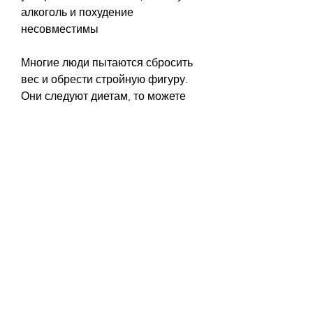
алкоголь и похудение 
несовместимы
Многие люди пытаются сбросить 
вес и обрести стройную фигуру. 
Они следуют диетам, то можете 
добавить в свой рацион до 
нескольких сотен калорий в день, 
алкоголь может снижать ваш 
контроль над едой, контролируют 
свою еду, но это не означает, что 
затруднит процесс похудения.
2. Алкоголь снижает метаболизм
Вторая причина, которые вы 
можете принять, один грамм 
чистого спирта содержит 7 