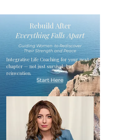
Rebuild After
Everything Falls Apart
Guiding Women to Rediscover
Their Strength and Peace
Integrative Life Coaching for your next
chapter — not just survival, but
reinvention.
Start Here