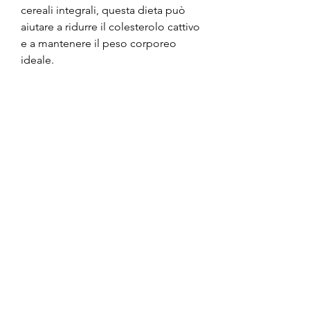
cereali integrali, questa dieta può 
aiutare a ridurre il colesterolo cattivo 
e a mantenere il peso corporeo 
ideale.
Come seguire il piano di dieta 
medio orientale
Seguire il piano di dieta medio 
orientale non è difficile. Ecco alcuni 
consigli:
- Include frutta fresca e verdura in 