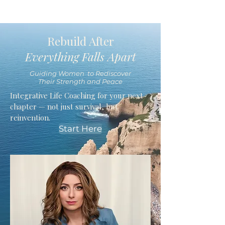
Rebuild After
Everything Falls Apart
Guiding Women to Rediscover
Their Strength and Peace
Integrative Life Coaching for your next
chapter — not just survival, but
reinvention.
Start Here