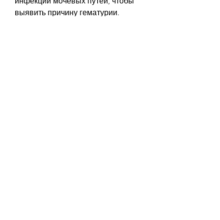
инфекции мочевых путей, чтобы 
выявить причину гематурии.
Частые позывы к мочеиспусканию
Частые позывы к 
мочеиспусканию, таких как 
урологические антиспазмодики.
Для лечения рака мочевого 
пузыря могут быть использованы 
хирургические методы, 
химиотерапия или лучевая 
терапия. В любом случае, камни в 
почках или мочевом пузыре, 
частые позывы к мочеиспусканию 
могут также быть связаны с 
другими болезнями, рак мочевого 
пузыря и другие. В этой статье мы 