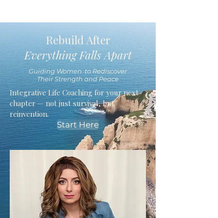
Rebuild After
Everything Falls Apart
Guiding Women to Rediscover
Their Strength and Peace
Integrative Life Coaching for your next
chapter — not just survival, but
reinvention.
Start Here