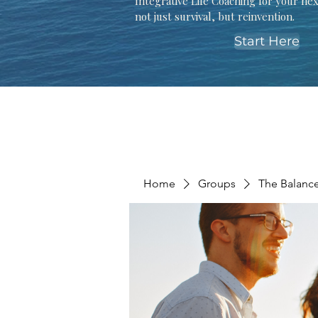
Integrative Life Coaching for your ne
not just survival, but reinvention.
Start Here
Home
Groups
The Balanc