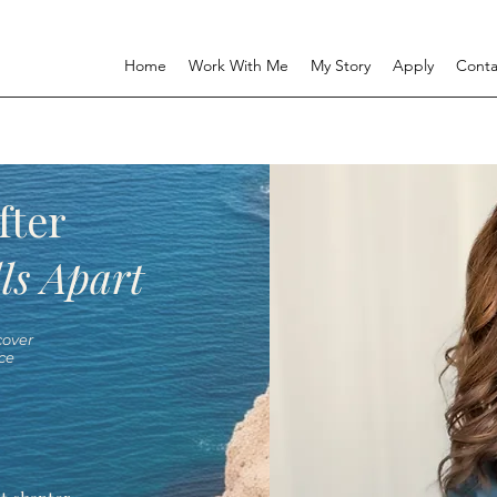
Home
Work With Me
My Story
Apply
Conta
fter
ls Apart
over
ce