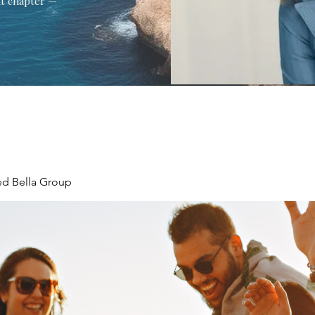
xt chapter —
ed Bella Group