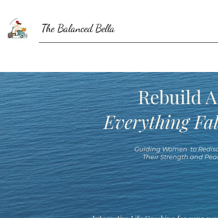
The Balanced Bella
Rebuild A
Everything Fal
Guiding Women to Redisc
Their Strength and Pea