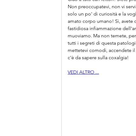
Non preoccupatevi, non vi servir
solo un po' di curiosità e la vo
amato corpo umano! Sì, avete c
fastidiosa infiammazione dell'anc
muoviamo. Ma non temete, perché
tutti i segreti di questa patologi
mettetevi comodi, accendete il c
c'è da sapere sulla coxalgia!
VEDI ALTRO ...