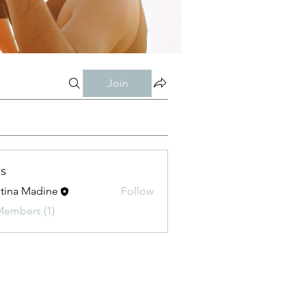
Join
s
stina Madine
Follow
Members (1)