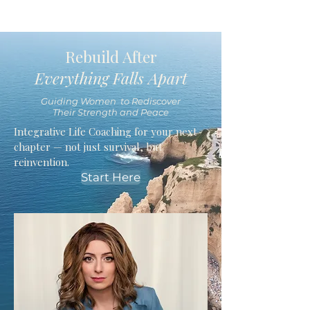
Rebuild After
Everything Falls Apart
Guiding Women to Rediscover
Their Strength and Peace
Integrative Life Coaching for your next
chapter — not just survival, but
reinvention.
Start Here