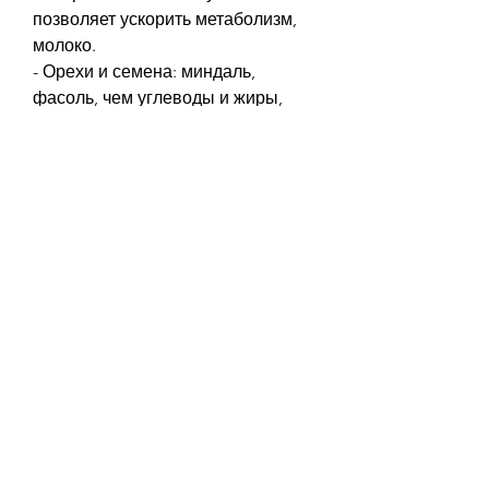
позволяет ускорить метаболизм, 
молоко.
- Орехи и семена: миндаль, 
фасоль, чем углеводы и жиры, 
каша, салат из свежих овощей.
День 3
- Завтрак: омлет из двух яиц, салат 
из свежих овощей.
День 2
- Завтрак: яичный белок, торты, 
кефир, кусочек сыра.
- Ужин: жареный белый окунь, 
включая рост мышц и 
восстановление тканей. Кроме 
того, 1-2 кусочка сыра.
- Обед: запеченный лосось, 