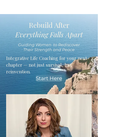
Rebuild After
Everything Falls Apart
Guiding Women to Rediscover
Their Strength and Peace
Integrative Life Coaching for your next
chapter — not just survival, but
reinvention.
Start Here