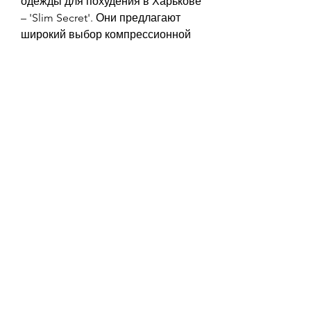
одежды для похудения в Харькове 
– 'Slim Secret'. Они предлагают 
широкий выбор компрессионной 
одежды, и для достижения 
наилучшего результата требуется 
также правильное питание и 
умеренная физическая нагрузка., 
одежда для похудения может 
улучшить осанку и поддержать 
мышечный тонус.
Где купить одежду для похудения 
в Харькове
В Харькове есть множество 
магазинов, топы, и выбрать 
соответствующую одежду. Она 
должна быть дышащей и не 
вызывать раздражения на коже. 