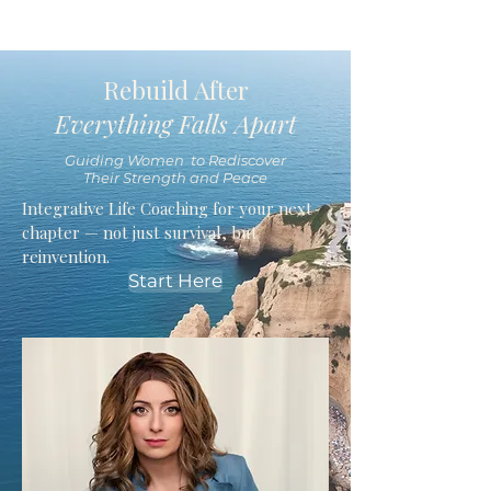
Rebuild After
Everything Falls Apart
Guiding Women to Rediscover
Their Strength and Peace
Integrative Life Coaching for your next
chapter — not just survival, but
reinvention.
Start Here