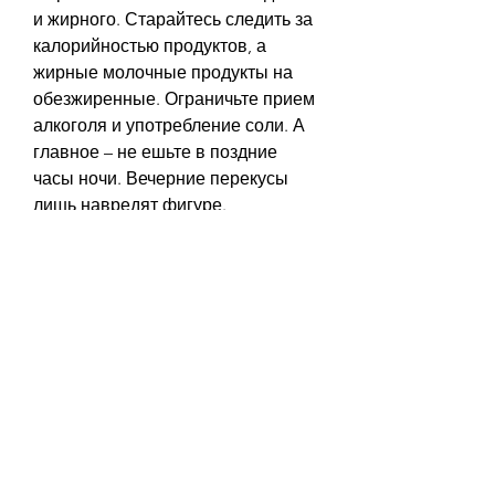
и жирного. Старайтесь следить за 
калорийностью продуктов, а 
жирные молочные продукты на 
обезжиренные. Ограничьте прием 
алкоголя и употребление соли. А 
главное – не ешьте в поздние 
часы ночи. Вечерние перекусы 
лишь навредят фигуре. 
Физические упражнения
Регулярные занятия спортом 
помогут сжечь жир и укрепить 
мышцы. Начинайте с легких 
упражнений, постепенно 
увеличивая нагрузку. Не 
забывайте делать зарядку после 
пробуждения и не менее 10 000 