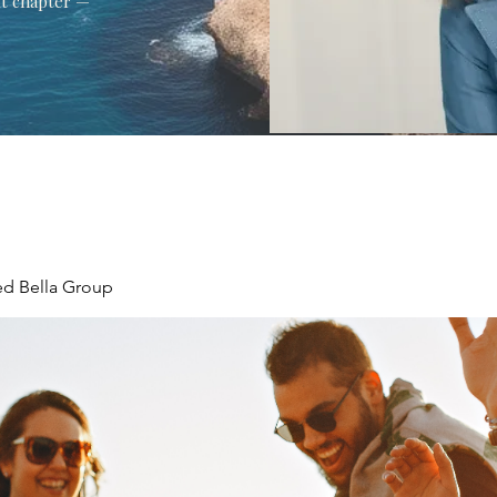
xt chapter —
ed Bella Group