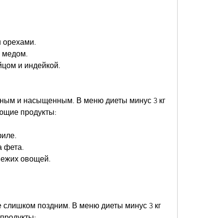
и орехами.
и медом.
йцом и индейкой.
ным и насыщенным. В меню диеты минус 3 кг 
ющие продукты:
филе.
а фета.
свежих овощей.
 слишком поздним. В меню диеты минус 3 кг 
продукты: