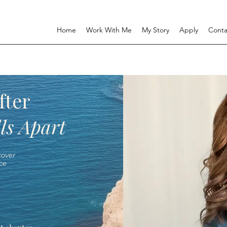
Home
Work With Me
My Story
Apply
Conta
fter
ls Apart
over
ce