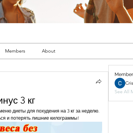
Members
About
Member
Cri
See All 
нус 3 кг
еню диеты для похудения на 3 кг за неделю. 
ться и потерять лишние килограммы!