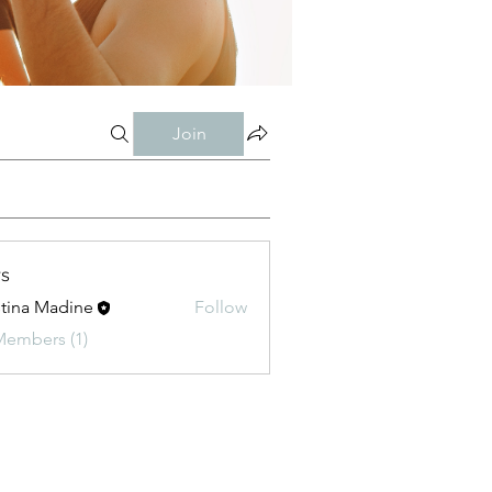
Join
s
stina Madine
Follow
Members (1)