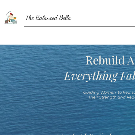
The Balanced Bella
Rebuild A
Everything Fal
Guiding Women to Redisc
Their Strength and Pea