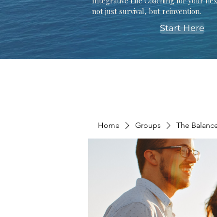
Integrative Life Coaching for your ne
not just survival, but reinvention.
Start Here
Home
Groups
The Balanc