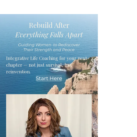
Rebuild After
Everything Falls Apart
Guiding Women to Rediscover
Their Strength and Peace
Integrative Life Coaching for your next
chapter — not just survival, but
reinvention.
Start Here