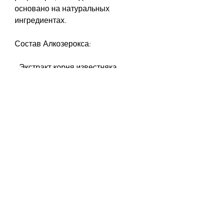
основано на натуральных 
ингредиентах. 
Состав Алкозерокса:
- Экстракт корня известняка
- Экстракт плодов мареновой 
листвы
- Экстракт цветков облепихи
- Экстракт травы марены
- Экстракт корня элеутерококка
- Экстракт корня лопуха
- Экстракт розовых лепестков.
Как действует Алкозерокс?
Препарат действует на организм, 
и благодаря этому смог 