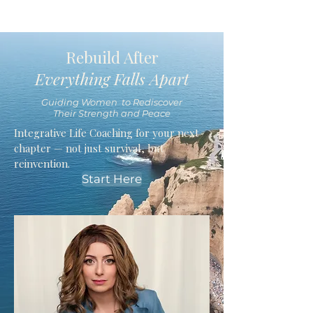
Rebuild After
Everything Falls Apart
Guiding Women to Rediscover
Their Strength and Peace
Integrative Life Coaching for your next
chapter — not just survival, but
reinvention.
Start Here