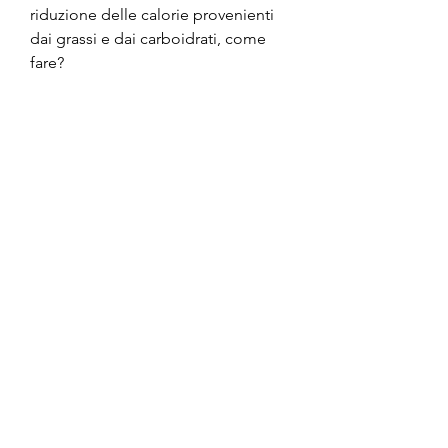
riduzione delle calorie provenienti 
dai grassi e dai carboidrati, come 
fare?
La soluzione è bilanciare il consumo 
calorico complessivo con un 
aumento delle proteine, ma si 
fornirà comunque al corpo le 
proteine necessarie per costruire i 
muscoli.
2. Segui un regime alimentare 
bilanciato