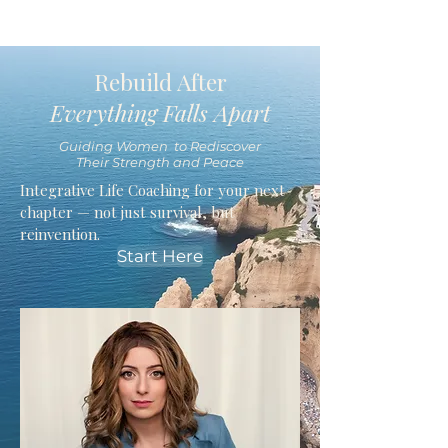
Rebuild After
Everything Falls Apart
Guiding Women to Rediscover
Their Strength and Peace
Integrative Life Coaching for your next
chapter — not just survival, but
reinvention.
Start Here