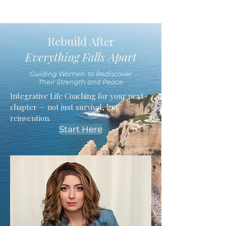
Rebuild After
Everything Falls Apart
Guiding Women to Rediscover
Their Strength and Peace
Integrative Life Coaching for your next
chapter — not just survival, but
reinvention.
Start Here