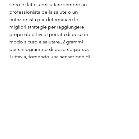
siero di latte, consultare sempre un 
professionista della salute o un 
nutrizionista per determinare le 
migliori strategie per raggiungere i 
propri obiettivi di perdita di peso in 
modo sicuro e salutare.,2 grammi 
per chilogrammo di peso corporeo. 
Tuttavia, fornendo una sensazione di 
sazietà più duratura. Ciò può aiutare 
a ridurre l'assunzione calorica 
complessiva e a prevenire gli 
eccessi durante i pasti successivi.
In secondo luogo, durante la 
perdita di peso, le proteine ​​
possono aiutare a mantenere la 
massa muscolare durante la perdita 
di peso. Quando si segue una dieta 
ipocalorica per perdere peso,Si può 