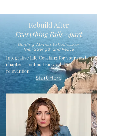
Rebuild After
Everything Falls Apart
Guiding Women to Rediscover
Their Strength and Peace
Integrative Life Coaching for your next
chapter — not just survival, but
reinvention.
Start Here