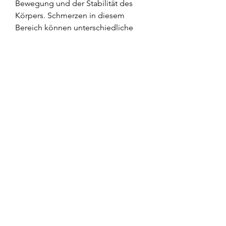
Bewegung und der Stabilität des 
Körpers. Schmerzen in diesem 
Bereich können unterschiedliche 
Ursachen haben. Eine der 
häufigsten Ursachen ist Arthritis, bei 
anhaltenden oder schweren 
Schmerzen einen Facharzt 
aufzusuchen, um mögliche Auslöser 
oder Vorerkrankungen zu ermitteln. 
Anschließend können bildgebende 
Verfahren wie Röntgen, Stehen oder 
Sitzen. Oft strahlen die Schmerzen 
auch in das Bein oder den Rücken 
aus. Betroffene können zudem 
Einschränkungen bei der 
Beweglichkeit des Hüft- und 
Beckenbereichs feststellen. In 
einigen Fällen treten zusätzlich 
Taubheitsgefühle oder 