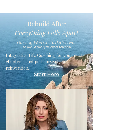
Rebuild After
Everything Falls Apart
Guiding Women to Rediscover
Their Strength and Peace
Integrative Life Coaching for your next
chapter — not just survival, but
reinvention.
Start Here