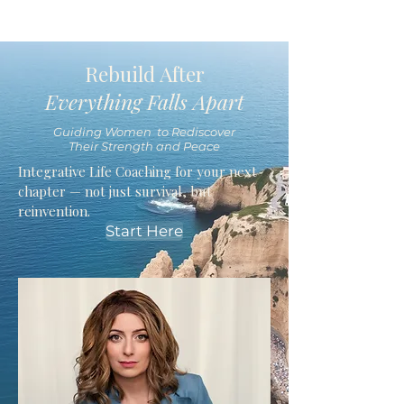
Rebuild After
Everything Falls Apart
Guiding Women to Rediscover
Their Strength and Peace
Integrative Life Coaching for your next
chapter — not just survival, but
reinvention.
Start Here