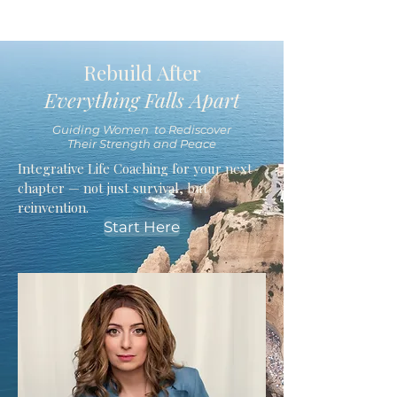
Rebuild After
Everything Falls Apart
Guiding Women to Rediscover
Their Strength and Peace
Integrative Life Coaching for your next
chapter — not just survival, but
reinvention.
Start Here