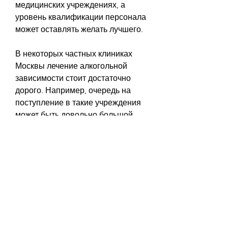
медицинских учреждениях, а 
уровень квалификации персонала 
может оставлять желать лучшего.
В некоторых частных клиниках 
Москвы лечение алкогольной 
зависимости стоит достаточно 
дорого. Например, очередь на 
поступление в такие учреждения 
может быть довольно большой. 
Также качество услуг может не 
соответствовать ожиданиям 
пациентов.
Лечение алкогольной зависимости 
в частных клиниках
Частные клиники предоставляют 
более комфортные условия и 