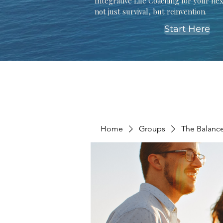
Integrative Life Coaching for your ne
not just survival, but reinvention.
Start Here
Home
Groups
The Balanc