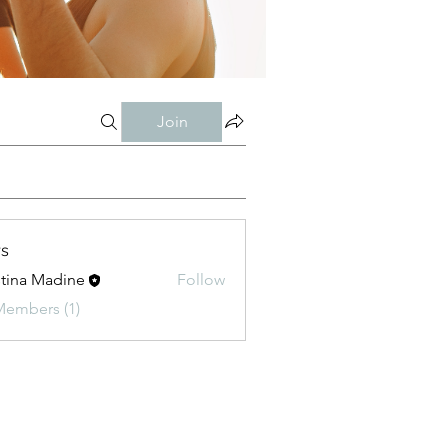
Join
s
stina Madine
Follow
Members (1)