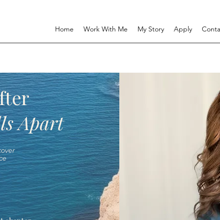
Home
Work With Me
My Story
Apply
Conta
fter
ls Apart
over
ce