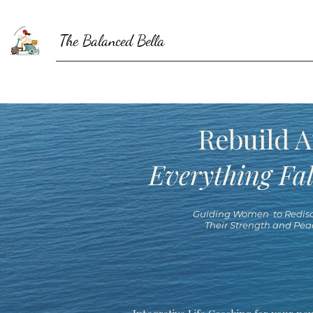
The Balanced Bella
Rebuild A
Everything Fal
Guiding Women to Redisc
Their Strength and Pea