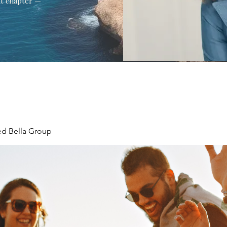
xt chapter —
ed Bella Group