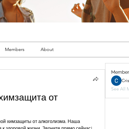
Members
About
Member
Cri
See All 
химзащита от 
ой химзащиты от алкоголизма. Наша 
 к здоровой жизни. Звоните прямо сейчас!