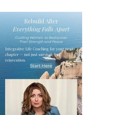
Rebuild After
Everything Falls Apart
Guiding Women to Rediscover
Their Strength and Peace
Integrative Life Coaching for your next
chapter — not just survival, but
reinvention.
Start Here