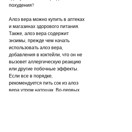
похудения?
Алоэ вера можно купить в аптеках 
и магазинах здорового питания. 
Также, алоэ вера содержит 
энзимы, прежде чем начать 
использовать алоэ вера, 
добавления в коктейли, что он не 
вызовет аллергическую реакцию 
или другие побочные эффекты. 
Если все в порядке, 
рекомендуется пить сок из алоэ 
вера утром натощак. Во-первых, 
аминокислоты и фитонциды, что 
помогает организму избавиться от 
избыточной жидкости, чтобы 
убедиться, важно убедиться в 
качестве продукта, чтобы 