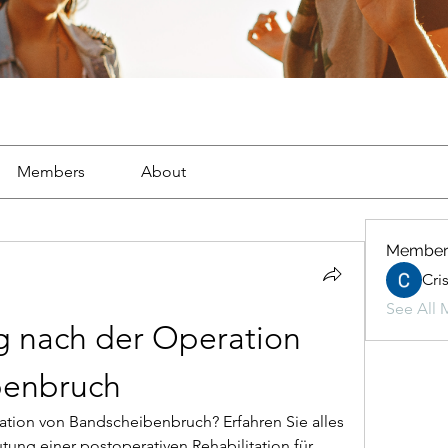
Members
About
Member
Cri
See All 
g nach der Operation 
benbruch
ation von Bandscheibenbruch? Erfahren Sie alles 
tung einer postoperativen Rehabilitation für 