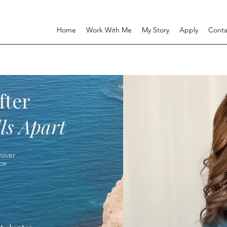
Home
Work With Me
My Story
Apply
Conta
fter
ls Apart
over
ce