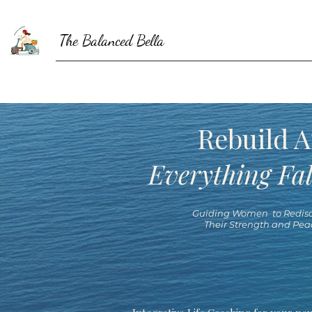
The Balanced Bella
Rebuild A
Everything Fal
Guiding Women to Redisc
Their Strength and Pea