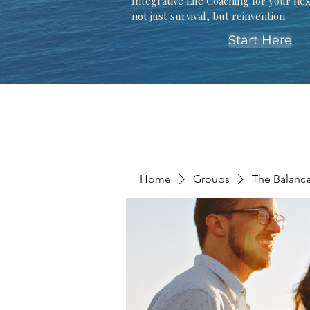
Integrative Life Coaching for your ne
not just survival, but reinvention.
Start Here
Home
Groups
The Balanc