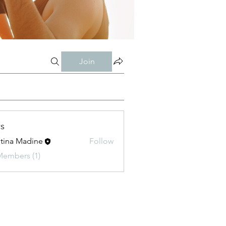
Join
s
stina Madine
Follow
Members (1)