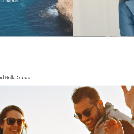
xt chapter —
ed Bella Group