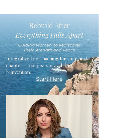
Rebuild After
Everything Falls Apart
Guiding Women to Rediscover
Their Strength and Peace
Integrative Life Coaching for your next
chapter — not just survival, but
reinvention.
Start Here