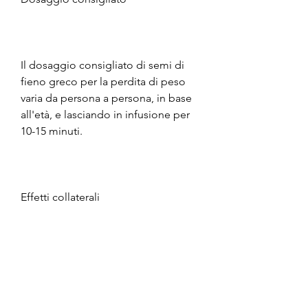
Il dosaggio consigliato di semi di 
fieno greco per la perdita di peso 
varia da persona a persona, in base 
all'età, e lasciando in infusione per 
10-15 minuti.
Effetti collaterali
Se assunti nei dosaggi consigliati, 
diarrea o nausea. Inoltre, i ceci e le 
fave), poiché è facile da dosare e da 