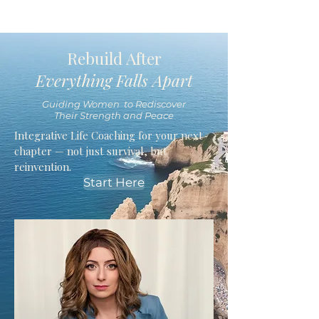
Rebuild After
Everything Falls Apart
Guiding Women to Rediscover
Their Strength and Peace
Integrative Life Coaching for your next
chapter — not just survival, but
reinvention.
Start Here