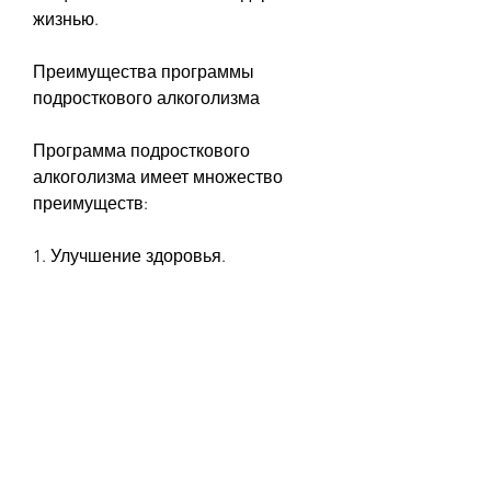
жизнью.
Преимущества программы 
подросткового алкоголизма
Программа подросткового 
алкоголизма имеет множество 
преимуществ:
1. Улучшение здоровья.
2. Возможность вернуться к 
нормальной жизни.
3. Возможность начать жить без 
зависимости от алкоголя.
4. Развитие навыков 