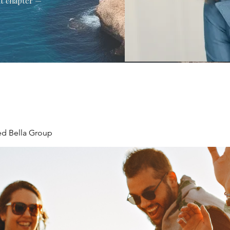
xt chapter —
ed Bella Group