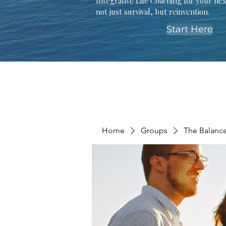
Integrative Life Coaching for your ne
not just survival, but reinvention.
Start Here
Home
Groups
The Balanc