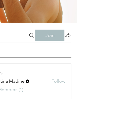
Join
s
stina Madine
Follow
Members (1)