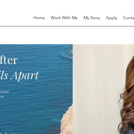
Home
Work With Me
My Story
Apply
Conta
fter
ls Apart
over
ce