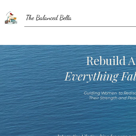
The Balanced Bella
Rebuild A
Everything Fal
Guiding Women to Redisc
Their Strength and Pea