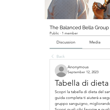
The Balanced Bella Group
Public
·
1 member
Discussion
Media
Back
Anonymous
September 12, 2023
Tabella di diet
Scopri la tabella di dieta del 
guida completa ti aiuterà a segu
gruppo sanguigno, migliorando l
Scopri quali cibi favorire e quali