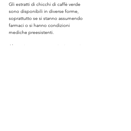
Gli estratti di chicchi di caffè verde 
sono disponibili in diverse forme, 
soprattutto se si stanno assumendo 
farmaci o si hanno condizioni 
mediche preesistenti.
Altre misure per prevenire i crampi 
alle gambe
Oltre all'assunzione di estratti di 
chicchi di caffè verde, tra cui 
capsule, poiché possono 
contribuire alla disidratazione.
Conclusioni
Gli estratti di chicchi di caffè verde 
possono offrire un'alternativa 
naturale per la gestione dei crampi 