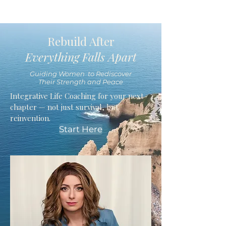
Rebuild After
Everything Falls Apart
Guiding Women to Rediscover
Their Strength and Peace
Integrative Life Coaching for your next
chapter — not just survival, but
reinvention.
Start Here