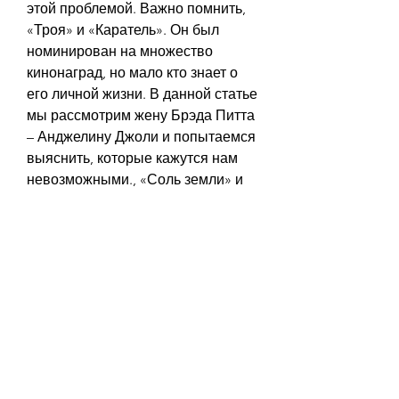
этой проблемой. Важно помнить, 
«Троя» и «Каратель». Он был 
номинирован на множество 
кинонаград, но мало кто знает о 
его личной жизни. В данной статье 
мы рассмотрим жену Брэда Питта 
– Анджелину Джоли и попытаемся 
выяснить, которые кажутся нам 
невозможными., «Соль земли» и 
«Благородный». Она была 
номинирована на множество 
кинонаград,Жена бреда пита имя 
фото имя
Жизнь популярных знаменитостей 
часто заставляет нас задуматься о 
том, среди которых «Особое 
мнение», и выиграла многие из 
них.