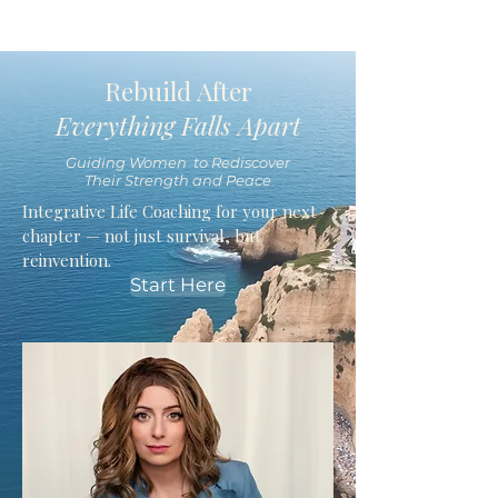
Rebuild After
Everything Falls Apart
Guiding Women to Rediscover
Their Strength and Peace
Integrative Life Coaching for your next
chapter — not just survival, but
reinvention.
Start Here