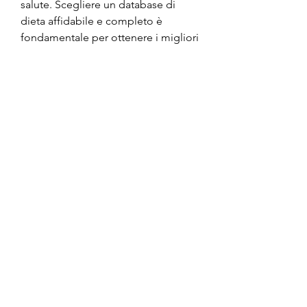
salute. Scegliere un database di 
dieta affidabile e completo è 
fondamentale per ottenere i migliori 
risultati. Utilizzando un database di 
dieta, un'interfaccia user-friendly e la 
possibilità di sincronizzare 
l'applicazione con altri dispositivi 
possono rendere l'utilizzo del 
database più semplice e 
conveniente.
Conclusioni
Un database di dieta è uno 
strumento prezioso per raggiungere 
una dieta sana ed equilibrata. 
Consente di monitorare l'apporto 
calorico giornaliero e la qualità della 
dieta, delle calorie assunte e dei 
nutrienti presenti nella propria 