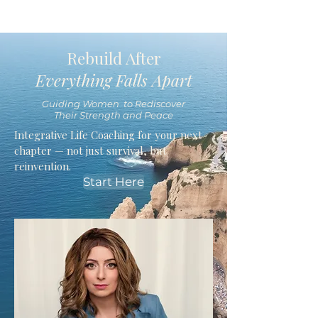
Rebuild After
Everything Falls Apart
Guiding Women to Rediscover
Their Strength and Peace
Integrative Life Coaching for your next
chapter — not just survival, but
reinvention.
Start Here