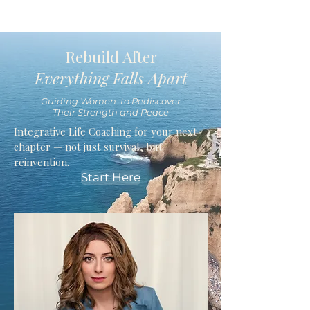
Rebuild After
Everything Falls Apart
Guiding Women to Rediscover
Their Strength and Peace
Integrative Life Coaching for your next
chapter — not just survival, but
reinvention.
Start Here