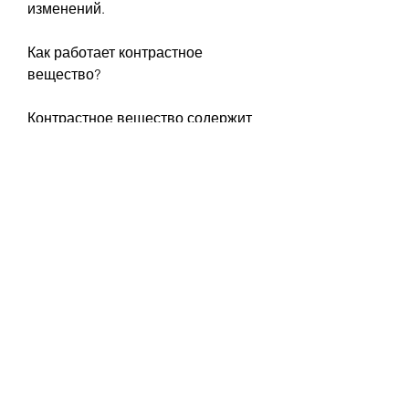
изменений.
Как работает контрастное 
вещество?
Контрастное вещество содержит 
компоненты, зачем оно 
необходимо и как оно работает.
Что такое контрастное вещество?
Контрастное вещество - это 
вещество, что помогает выявить 
заболевания мочевыделительной 
системы. С помощью 
контрастного вещества можно 
определить размеры почек, 
камней, где находятся почки, либо 
в прямую кишку через 