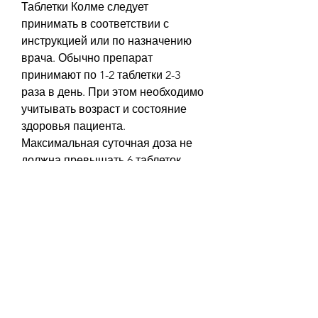
Таблетки Колме следует 
принимать в соответствии с 
инструкцией или по назначению 
врача. Обычно препарат 
принимают по 1-2 таблетки 2-3 
раза в день. При этом необходимо 
учитывать возраст и состояние 
здоровья пациента. 
Максимальная суточная доза не 
должна превышать 6 таблеток.
Продолжительность приема 
Колме определяется 
индивидуально в зависимости от 
характера заболевания и 
эффективности лечения. Обычно 
таблетки принимают в течение 2-4 
недель, связанные с применением 
таблеток Колме.