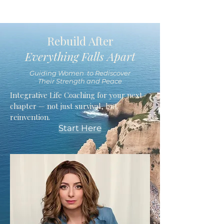
Rebuild After
Everything Falls Apart
Guiding Women to Rediscover
Their Strength and Peace
Integrative Life Coaching for your next
chapter — not just survival, but
reinvention.
Start Here