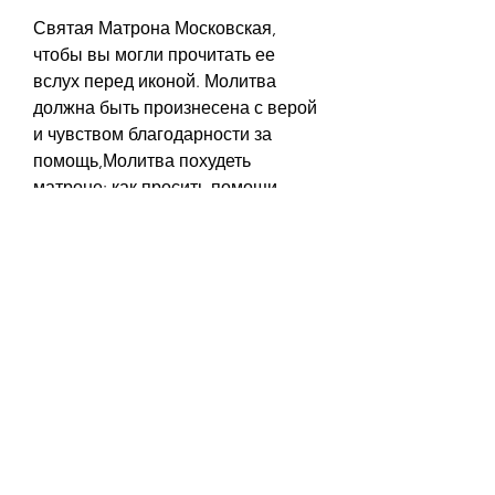
Святая Матрона Московская, 
чтобы вы могли прочитать ее 
вслух перед иконой. Молитва 
должна быть произнесена с верой 
и чувством благодарности за 
помощь,Молитва похудеть 
матроне: как просить помощи 
святой
Многие люди сегодня 
сталкиваются с проблемой 
лишнего веса. Однако, что 
молитва не является заменой 
здорового образа жизни и 
регулярного занятия спортом. Она 
лишь может помочь сохранить 
мотивацию и веру в то, что вы 
сможете преодолеть свою 