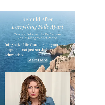
Rebuild After
Everything Falls Apart
Guiding Women to Rediscover
Their Strength and Peace
Integrative Life Coaching for your next
chapter — not just survival, but
reinvention.
Start Here