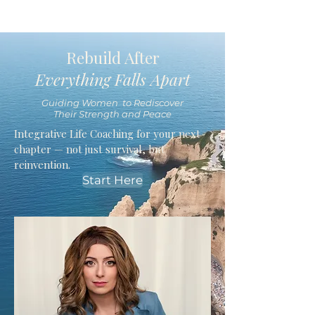
Rebuild After
Everything Falls Apart
Guiding Women to Rediscover
Their Strength and Peace
Integrative Life Coaching for your next
chapter — not just survival, but
reinvention.
Start Here