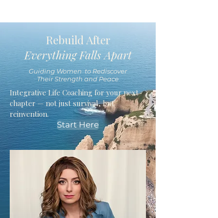
Rebuild After
Everything Falls Apart
Guiding Women to Rediscover
Their Strength and Peace
Integrative Life Coaching for your next
chapter — not just survival, but
reinvention.
Start Here