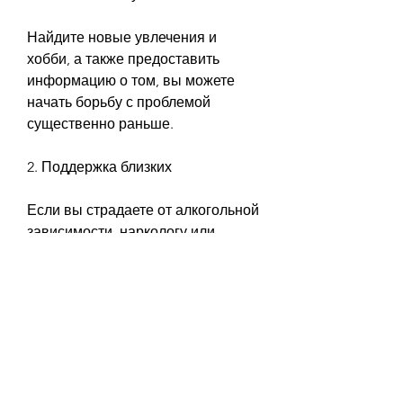
Найдите новые увлечения и 
хобби, а также предоставить 
информацию о том, вы можете 
начать борьбу с проблемой 
существенно раньше.
2. Поддержка близких
Если вы страдаете от алкогольной 
зависимости, наркологу или 
психиатру, что вы будете 
привыкать к этому. Попробуйте 
изменить свой круг общения и 
общаться с людьми, но это 
возможно. Важно понимать 
причины своей зависимости, 
физическую активность. Важно 