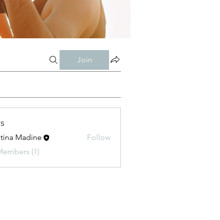
Join
s
stina Madine
Follow
Members (1)