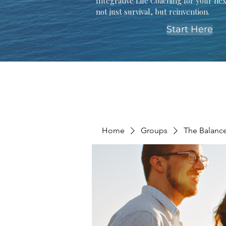
Integrative Life Coaching for your ne
not just survival, but reinvention.
Start Here
Home
Groups
The Balanc