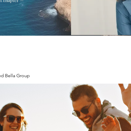
xt chapter —
ed Bella Group