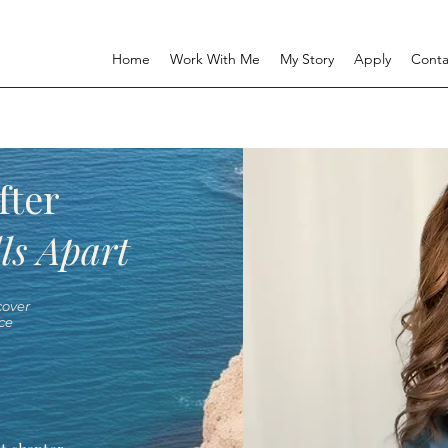
Home
Work With Me
My Story
Apply
Conta
fter
ls Apart
over
ce