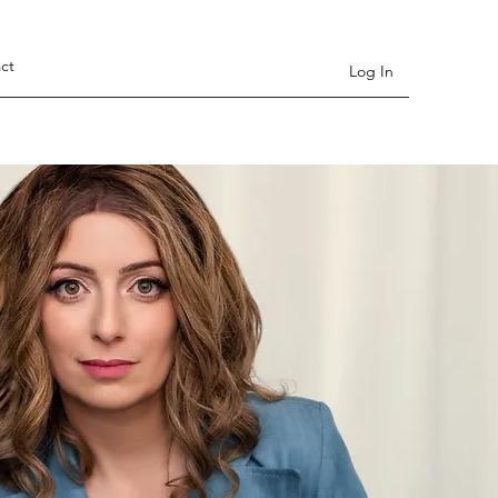
ct
Log In