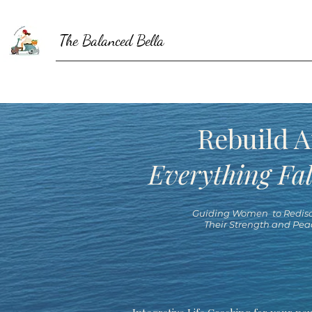
The Balanced Bella
Rebuild A
Everything Fal
Guiding Women to Redisc
Their Strength and Pea