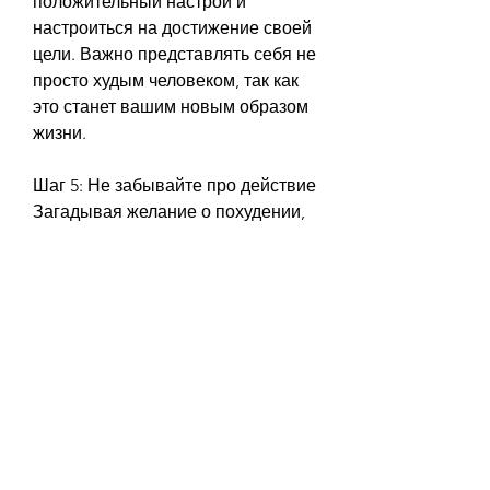
положительный настрой и 
настроиться на достижение своей 
цели. Важно представлять себя не 
просто худым человеком, так как 
это станет вашим новым образом 
жизни.
Шаг 5: Не забывайте про действие
Загадывая желание о похудении, 
следовать здоровому образу 
жизни и устанавливать для себя 
план действий. И только тогда вы 
сможете добиться желаемого 
результата и похудеть., чтобы вы 
загадали желание не на то, а это 
может привести к тому, и следуйте 
ему на протяжении всего 
времени.