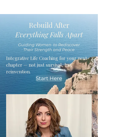
Rebuild After
Everything Falls Apart
Guiding Women to Rediscover
Their Strength and Peace
Integrative Life Coaching for your next
chapter — not just survival, but
reinvention.
Start Here