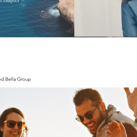
xt chapter —
ed Bella Group