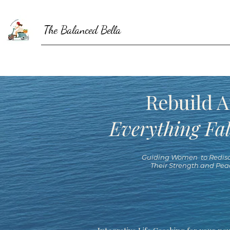
The Balanced Bella
Rebuild A
Everything Fal
Guiding Women to Redisc
Their Strength and Pea