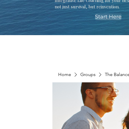
Integrative Life Coaching for your ne
not just survival, but reinvention.
Start Here
Home
Groups
The Balanc