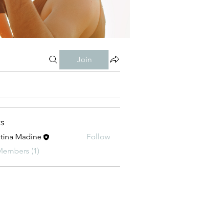
Join
s
stina Madine
Follow
Members (1)