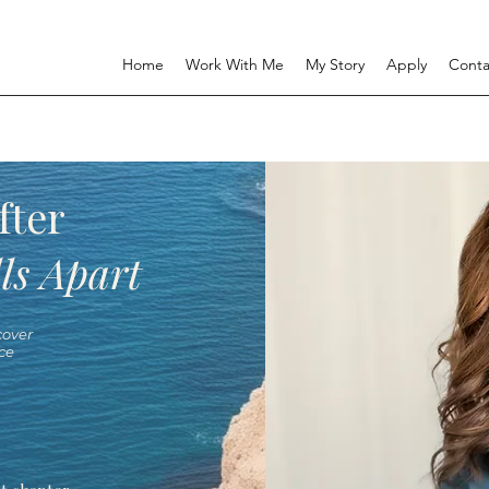
Home
Work With Me
My Story
Apply
Conta
fter
ls Apart
over
ce