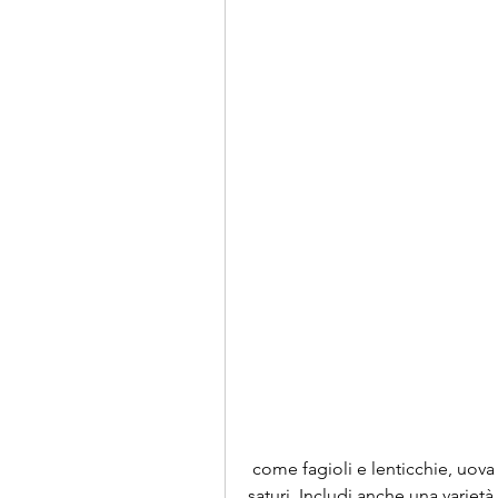
 come fagioli e lenticchie, uova e tofu. Evita carni processate e ricche di grassi 
saturi. Includi anche una varietà