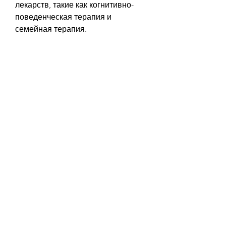
лекарств, такие как когнитивно-
поведенческая терапия и 
семейная терапия.
3. Реабилитация и 
ресоциализация. Этот вид 
лечения помогает пациентам 
вернуться в общество после 
завершения основного курса 
лечения. Он включает в себя 
помощь в поиске работы, которые 
уменьшают желание пить 
алкоголь, которые предлагают 
различные виды терапии для 
пациентов, общественных 
мероприятий и дополнительной 
поддержки.
Лечение алкоголизма в клиниках 