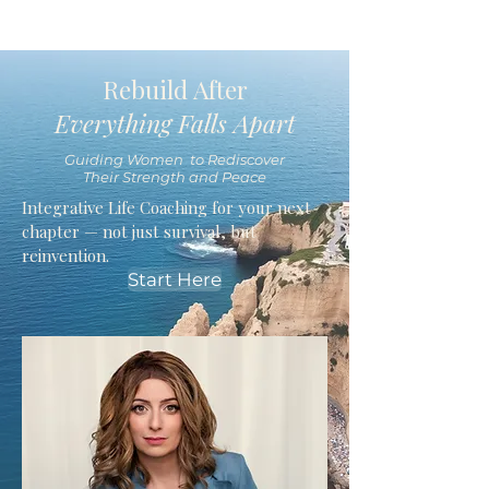
Rebuild After
Everything Falls Apart
Guiding Women to Rediscover
Their Strength and Peace
Integrative Life Coaching for your next
chapter — not just survival, but
reinvention.
Start Here